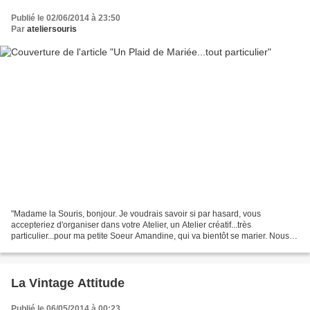
Publié le 02/06/2014 à 23:50
Par
ateliersouris
"Madame la Souris, bonjour. Je voudrais savoir si par hasard, vous
accepteriez d'organiser dans votre Atelier, un Atelier créatif...très
particulier...pour ma petite Soeur Amandine, qui va bientôt se marier. Nous
serions 5...sans compter la future Mariée......
La Vintage Attitude
Publié le 06/05/2014 à 00:23