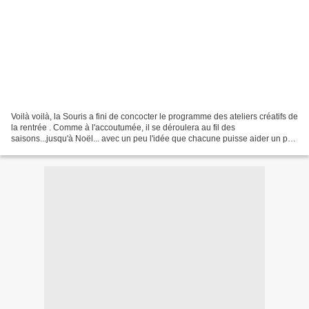
Voilà voilà, la Souris a fini de concocter le programme des ateliers créatifs de
la rentrée . Comme à l'accoutumée, il se déroulera au fil des
saisons...jusqu'à Noël... avec un peu l'idée que chacune puisse aider un peu
le Père Noël en lui proposant des...