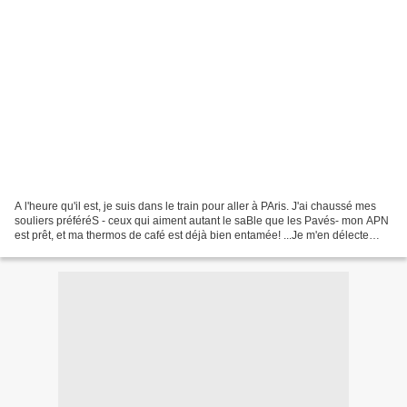
A l'heure qu'il est, je suis dans le train pour aller à PAris. J'ai chaussé mes
souliers préféréS - ceux qui aiment autant le saBle que les Pavés- mon APN
est prêt, et ma thermos de café est déjà bien entamée! ...Je m'en délecte
comme d'... Je laisse...