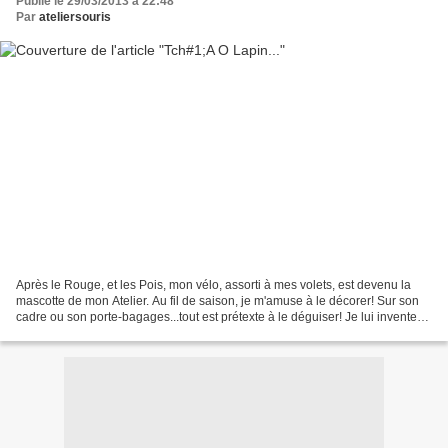
Publié le 29/03/2013 à 22:48
Par
ateliersouris
Après le Rouge, et les Pois, mon vélo, assorti à mes volets, est devenu la
mascotte de mon Atelier. Au fil de saison, je m'amuse à le décorer! Sur son
cadre ou son porte-bagages...tout est prétexte à le déguiser! Je lui invente
des histoires, le mets...