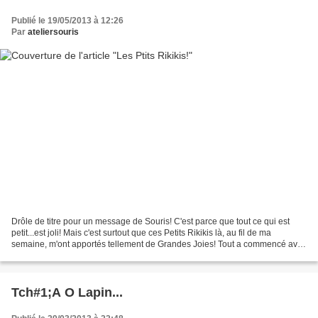
Publié le 19/05/2013 à 12:26
Par
ateliersouris
Drôle de titre pour un message de Souris! C'est parce que tout ce qui est
petit...est joli! Mais c'est surtout que ces Petits Rikikis là, au fil de ma
semaine, m'ont apportés tellement de Grandes Joies! Tout a commencé avec
une jolie commande: Elle voulait...
Tch#1;A O Lapin...