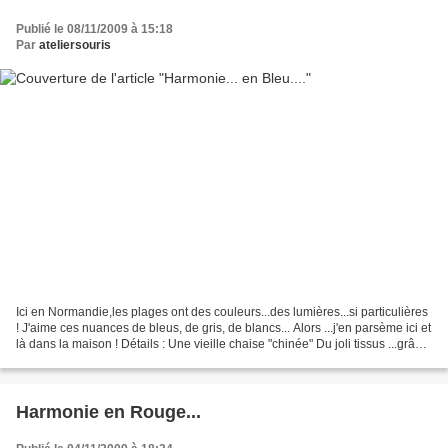
Publié le 08/11/2009 à 15:18
Par
ateliersouris
Ici en Normandie,les plages ont des couleurs...des lumières...si particulières
! J'aime ces nuances de bleus, de gris, de blancs... Alors ...j'en parsème ici et
là dans la maison ! Détails : Une vieille chaise "chinée" Du joli tissus ...grâce
à LYLY Et...
Harmonie en Rouge...