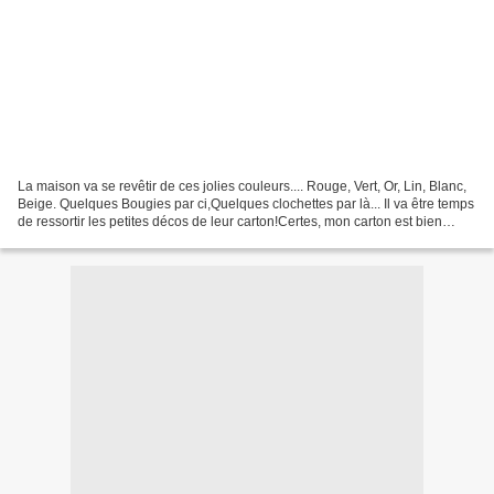
La maison va se revêtir de ces jolies couleurs.... Rouge, Vert, Or, Lin, Blanc,
Beige. Quelques Bougies par ci,Quelques clochettes par là... Il va être temps
de ressortir les petites décos de leur carton!Certes, mon carton est bien
garni...Mais il est...