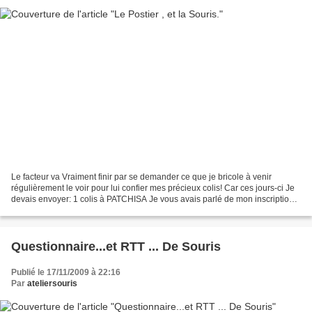
Le facteur va Vraiment finir par se demander ce que je bricole à venir
régulièrement le voir pour lui confier mes précieux colis! Car ces jours-ci Je
devais envoyer: 1 colis à PATCHISA Je vous avais parlé de mon inscription
au Swap Cuisine CHEZ PEGGY......
Questionnaire...et RTT ... De Souris
Publié le 17/11/2009 à 22:16
Par
ateliersouris