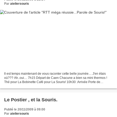
Par
ateliersouris
Il est temps maintenant de vous raconter cette belle journée.... J'en étais
où??? Ah..oui.... 7h15 Départ de Caen Chacune a bien sa mini thermos !
Thé pour La Bobinette Café pour La Souris! 10h30 :Arrivée Porte de
Versailles - Pavillon 5 Une belle expo...pour...
Le Postier , et la Souris.
Publié le 20/11/2009 à 09:00
Par
ateliersouris