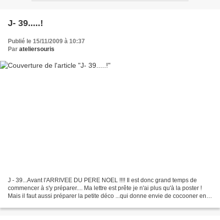
J- 39.....!
Publié le 15/11/2009 à 10:37
Par
ateliersouris
J - 39...Avant l'ARRIVEE DU PERE NOEL !!!! Il est donc grand temps de
commencer à s'y préparer.... Ma lettre est prête je n'ai plus qu'à la poster !
Mais il faut aussi préparer la petite déco ...qui donne envie de cocooner en
l'attendant,bercées par les...