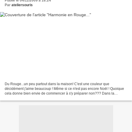
Publié le 04/11/2009 à 18:24
Par
ateliersouris
Du Rouge...un peu partout dans la maison! C'est une couleur que
décidément j'aime beaucoup ! Même si ce n'est pas encore Noël ! Quoique
cela donne bien envie de commencer à s'y préparer non??? Dans la
Cuisine Un Ourson Baptisé DOMINO (car c'est Domi (n)...