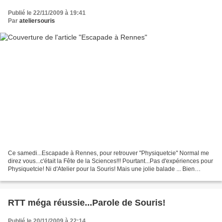
Publié le 22/11/2009 à 19:41
Par
ateliersouris
Ce samedi...Escapade à Rennes, pour retrouver "Physiquetcie" Normal me
direz vous...c'était la Fête de la Sciences!!! Pourtant...Pas d'expériences pour
Physiquetcie! Ni d'Atelier pour la Souris! Mais une jolie balade ... Bien
sûr...on a partagé le plaisir...
RTT méga réussie...Parole de Souris!
Publié le 20/11/2009 à 22:14