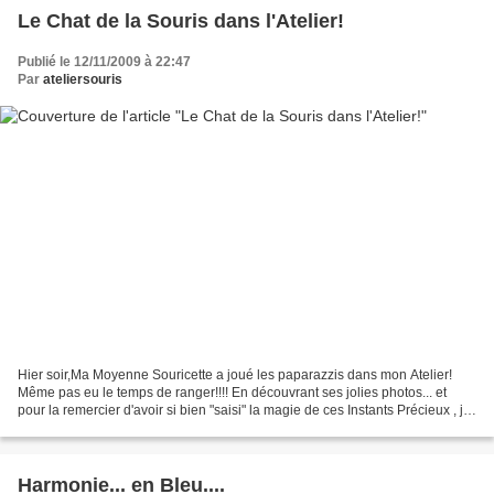
Le Chat de la Souris dans l'Atelier!
Publié le 12/11/2009 à 22:47
Par
ateliersouris
Hier soir,Ma Moyenne Souricette a joué les paparazzis dans mon Atelier!
Même pas eu le temps de ranger!!!! En découvrant ses jolies photos... et
pour la remercier d'avoir si bien "saisi" la magie de ces Instants Précieux , j'ai
eu envie de vous les faire...
Harmonie... en Bleu....