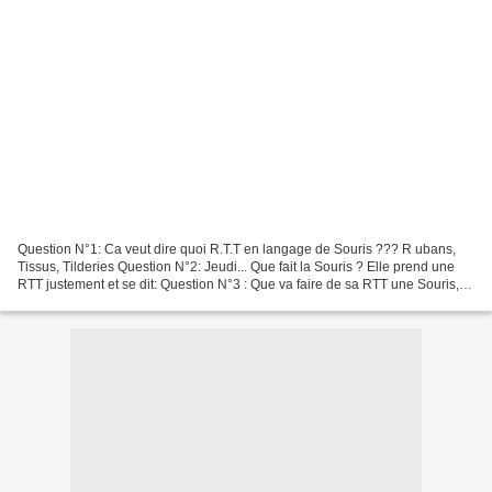
Question N°1: Ca veut dire quoi R.T.T en langage de Souris ??? R ubans,
Tissus, Tilderies Question N°2: Jeudi... Que fait la Souris ? Elle prend une
RTT justement et se dit: Question N°3 : Que va faire de sa RTT une Souris,
un Jeudi à Paris?? : Question...